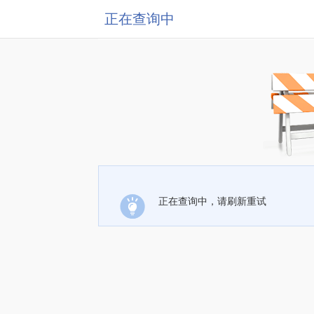
正在查询中
正在查询中，请刷新重试